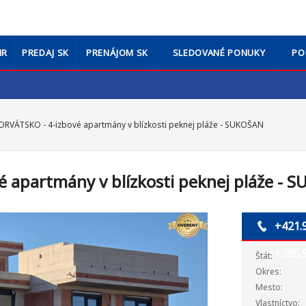
HR
PREDAJ SK
PRENÁJOM SK
SLEDOVANÉ PONUKY
PO
RVÁTSKO - 4-izbové apartmány v blízkosti peknej pláže - SUKOŠAN
 apartmány v blízkosti peknej pláže - 
+421.
+385.
Štát:
Okres:
Mesto:
Vlastníctvo: