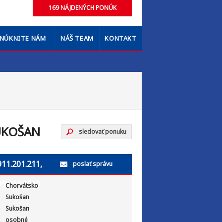
NÚKNITE NÁM
NÁŠ TEAM
KONTAKT
SUKOŠAN
sledovať ponuku
911.201.211,
poslať správu
99.843.1210
Chorvátsko
Sukošan
Sukošan
osobné