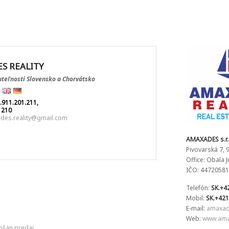
S REALITY
teľností Slovensko a Chorvátsko
.911.201.211,
1210
des.reality@gmail.com
AMAXADES s.r.
Pivovarská 7, 
Office: Obala 
IČO: 44720581
Telefón:
SK.+4
Mobil:
SK.+421
E-mail:
amaxad
Web:
www.amax
košan predaj