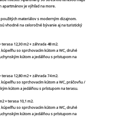
h apartmánov je výhľad na more.
u použitých materiálov s moderným dizajnom.
ú vhodné na celoročné bývanie aj na turistický
 terasa 12,30 m2 + záhrada 48 m2.
 kúpeľňu so sprchovacím kútom a WC, druhé
uchynským kútom a jedálňou s prístupom na
 terasa 12,80 m2 + záhrada 74 m2.
 kúpeľňu so sprchovacím kútom a WC, práčovňu /
kým kútom a jedálňou s prístupom na terasu.
2 + terasa 10,1 m2.
 kúpeľňu so sprchovacím kútom a WC, druhé
uchynským kútom a jedálňou s prístupom na