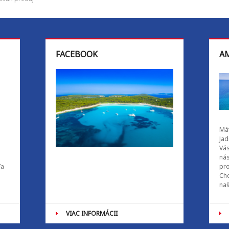
FACEBOOK
AM
Mát
Jad
Vás
ná
ľa
pro
Cho
naš
VIAC INFORMÁCII