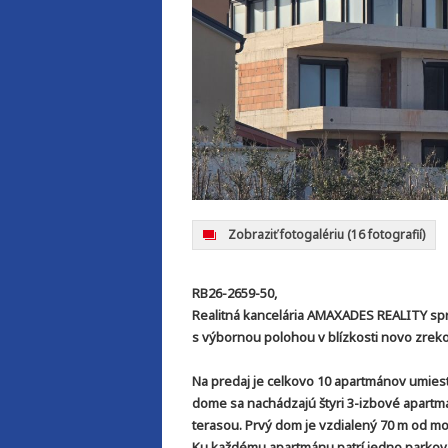
Zobraziť fotogalériu
(16 fotografií)
RB26-2659-50,
Realitná kancelária AMAXADES REALITY s
s výbornou polohou v blízkosti novo zre
Na predaj je celkovo 10 apartmánov umies
dome sa nachádzajú štyri 3-izbové apartm
terasou. Prvý dom je vzdialený 70 m od mo
Ku každému apartmánu patrí jedno parkov