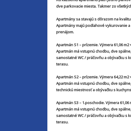
dve parkovacie miesta. Takmer zo všetkýc
Apartmány sa stavajú s dôrazom na kvalit
Apartmány majú podlahové vykurovanie a s
prenájom.
Apartmán S1 – prízemie. Výmera 61,06 m2 +
Apartmán má vstupnú chodbu, dve spálne,
samostatné WC / práčovňu a obývačku s k
terasu.
Apartmán S2 – prízemie. Výmera 64,22 m2 +
Apartmán má vstupnú chodbu, dve spálne,
technickú miestnosť a obývačku s kuchyns
Apartmán S3 – 1.poschodie. Výmera 61,06 m
Apartmán má vstupnú chodbu, dve spálne,
samostatné WC / práčovňu a obývačku s k
terasu.