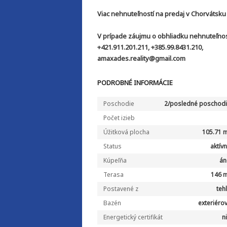
Viac nehnuteľností na predaj v Chorvátsku
V prípade záujmu o obhliadku nehnuteľnost
+421.911.201.211, +385.99.8431.210,
amaxades.reality@gmail.com
PODROBNÉ INFORMÁCIE
Poschodie
2/posledné poschod
Počet izieb
Úžitková plocha
105.71 
Status
aktív
Kúpeľňa
án
Terasa
146 
Postavené z
teh
Bazén
exteriéro
Energetický certifikát
n