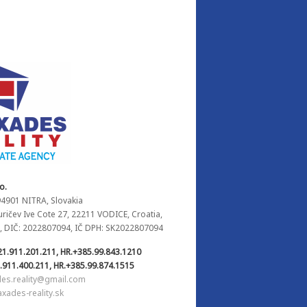
o.
94901 NITRA, Slovakia
Juričev Ive Cote 27, 22211 VODICE, Croatia,
, DIČ: 2022807094, IČ DPH: SK2022807094
21.911.201.211, HR.+385.99.843.1210
.911.400.211, HR.+385.99.874.1515
es.reality@gmail.com
ades-reality.sk