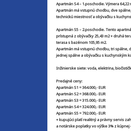
Apartmán S4 – 1.poschodie. Výmera 64,22 m
Apartmán má vstupnú chodbu, dve spálne,
technickú miestnosť a obývačku s kuchyns
Apartmán S5 – 2.poschodie. Tento apartmán
prístupná z obývačky 25,43 m2 + druhá tera
terasa s bazénom 105,95 m2.
Apartmán má vstupnú chodbu, tri spálne, d
jednej spálne a obývačku s kuchynským kú
Inžinierske siete: voda, elektrina, biočistič
Predajné ceny:
Apartmán S1 = 364.000,- EUR
Apartmán S2 = 368.000,- EUR
Apartmán S3 = 315.000,- EUR
Apartmán S4 = 324.000,- EUR
Apartmán S5 = 792.000,- EUR
+ kupujúci platí realitný a právny servis 
a notárske poplatky vo výške 3% z kúpnej 