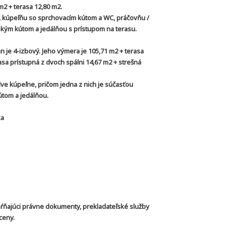
2 + terasa 12,80 m2.
 kúpeľňu so sprchovacím kútom a WC, práčovňu /
kým kútom a jedálňou s prístupom na terasu.
 je 4-izbový. Jeho výmera je 105,71 m2 + terasa
sa prístupná z dvoch spálni 14,67 m2 + strešná
ve kúpeľne, pričom jedna z nich je súčasťou
tom a jedálňou.
ka
zahŕňajúci právne dokumenty, prekladateľské služby
ceny.