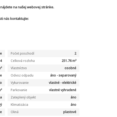
 nájdete na našej webovej stránke.
i nás kontaktujte:
ie
Počet poschodí
2
4
Celková rozloha
251.76 m²
m²
Vlastníctvo
osobné
ne
Odvoz odpadu
áno - separovaný
o
Vykurovanie
vlastné - elektrické
m²
Parkovanie
vlastné vyhradené
la
Zateplený objekt
áno
vý
Klimatizácia
áno
ie
Okná
plastové