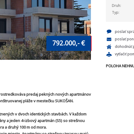
Druh:
Typ:
poslať spr
poslať pon
792.000,- €
dohodnúť p
vytlačiť po
POLOHA NEHNU
prostredkováva predaj pekných nových apartmánov
konštruovanej pláže v mestečku SUKOŠAN.
tnených v dvoch identických stavbách. V každom
ány a jeden 4-izbový apartmán (S5) so strešnou
ra a druhý 100 m od mora.
acie miesto. Apartmány so strešnou terasou majú