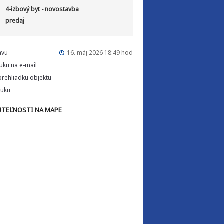
4-izbový byt - novostavba
predaj
ávu
16. máj 2026 18:49 hod
uku na e-mail
rehliadku objektu
nuku
TEĽNOSTI NA MAPE