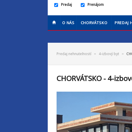
Predaj
Prenájom
O NÁS
CHORVÁTSKO
PREDAJ 
Predaj nehnuteľností
4-izbový byt
CHO
CHORVÁTSKO - 4-izbové