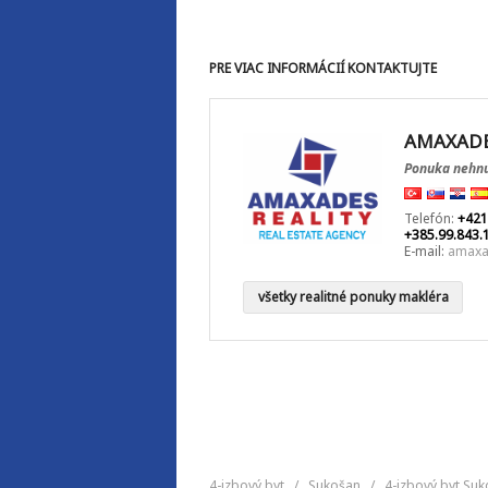
PRE VIAC INFORMÁCIÍ KONTAKTUJTE
AMAXADE
Ponuka nehnu
Telefón:
+421
+385.99.843.
E-mail:
amaxa
všetky realitné ponuky makléra
4-izbový byt
/
Sukošan
/
4-izbový byt Su