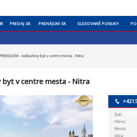
HR
PREDAJ SK
PRENÁJOM SK
SLEDOVANÉ PONUKY
PO
PRENÁJOM - exkluzívny byt v centre mesta - Nitra
byt v centre mesta - Nitra
+421.
+385.
Štát:
Okres:
Mesto:
Ulica: