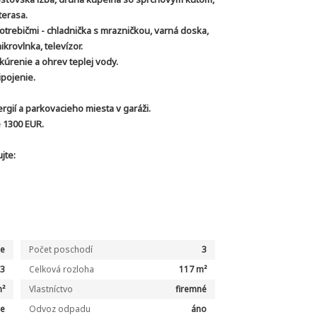
terasa.
trebičmi - chladnička s mrazničkou, varná doska,
krovlnka, televízor.
 kúrenie a ohrev teplej vody.
ipojenie.
gií a parkovacieho miesta v garáži.
 1300 EUR.
jte:
ie
Počet poschodí
3
3
Celková rozloha
117 m²
m²
Vlastníctvo
firemné
ne
Odvoz odpadu
áno