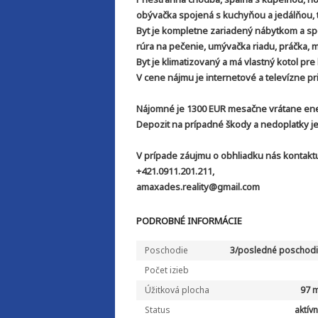
obývačka spojená s kuchyňou a jedálňou, 
Byt je kompletne zariadený nábytkom a spo
rúra na pečenie, umývačka riadu, práčka, mi
Byt je klimatizovaný a má vlastný kotol pre
V cene nájmu je internetové a televízne pr
Nájomné je 1300 EUR mesačne vrátane ener
Depozit na prípadné škody a nedoplatky je
V prípade záujmu o obhliadku nás kontaktu
+421.0911.201.211,
amaxades.reality@gmail.com
PODROBNÉ INFORMÁCIE
Poschodie
3/posledné poschod
Počet izieb
Úžitková plocha
97 
Status
aktív