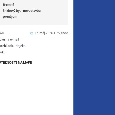
firemné
3-izbový byt - novostavba
prenájom
ávu
12. máj 2026 10:59 hod
uku na e-mail
rehliadku objektu
nuku
TEĽNOSTI NA MAPE