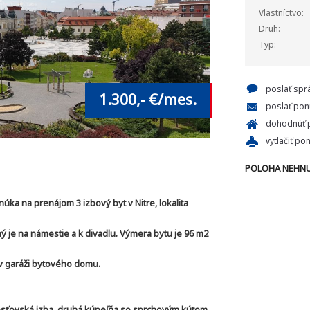
Vlastníctvo:
Druh:
Typ:
poslať spr
1.300,- €/mes.
poslať pon
dohodnúť p
vytlačiť po
POLOHA NEHNU
ka na prenájom 3 izbový byt v Nitre, lokalita
ý je na námestie a k divadlu. Výmera bytu je 96 m2
 v garáži bytového domu.
osťovská izba, druhá kúpeľňa so sprchovým kútom,