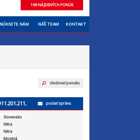
NÚKNITE NÁM
NÁŠ TEAM
KONTAKT
sledovať ponuku
911.201.211,
poslať správu
99.843.1210
Slovensko
Nitra
Nitra
Mostná