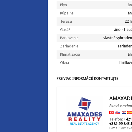
Plyn
án
Kúpeľňa
án
Terasa
22 
Garáž
áno - 1 au
Parkovanie
vlastné vyhrade
Zariadenie
zariade
Klimatizácia
án
Okná
hliníko
PRE VIAC INFORMÁCIÍ KONTAKTUJTE
AMAXADE
Ponuka nehnu
Telefón:
+421
+385.99.843.
E-mail:
amaxa