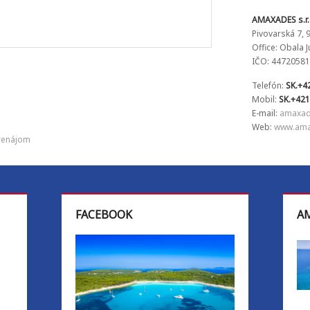
AMAXADES s.r.
Pivovarská 7, 
Office: Obala 
IČO: 44720581
Telefón:
SK.+4
Mobil:
SK.+421
E-mail:
amaxad
Web:
www.amax
prenájom
FACEBOOK
AM