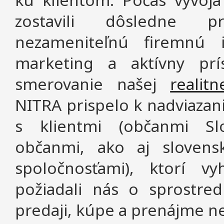
zostavili dôsledne p
nezameniteľnú firemnú i
marketing a aktívny prí
smerovanie našej
realitn
NITRA prispelo k nadviazan
s klientmi (občanmi Slo
občanmi, ako aj slovens
spoločnosťami), ktorí 
požiadali nás o sprostred
predaji, kúpe a prenájme n