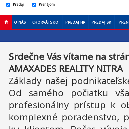
Predaj
Prenájom
O NÁS
CHORVÁTSKO
PREDAJ HR
PREDAJ SK
PREN
Srdečne Vás vítame na strán
AMAXADES REALITY NITRA
Základy našej podnikateľsk
Od samého počiatku vša
profesionálny prístup k
komplexné poradenstvo, pr
ku klientom. Počas vývoja