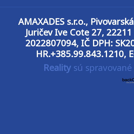
AMAXADES s.r.o.
, Pivovarsk
Juričev Ive Cote 27, 2221
2022807094, IČ DPH: SK20
HR.+385.99.843.1210, E
Reality
sú spravované 