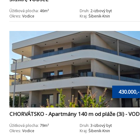
Úžitková plocha:
46m²
Druh:
2-izbový byt
Okres:
Vodice
Kraj:
Šibenik-Knin
430.000,-
CHORVÁTSKO - Apartmány 140 m od pláže (3i) - VOD
Úžitková plocha:
79m²
Druh:
3-izbový byt
Okres:
Vodice
Kraj:
Šibenik-Knin