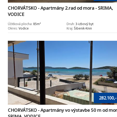
CHORVÁTSKO - Apartmány 2.rad od mora - SRIMA,
VODICE
Úžitková plocha:
85m²
Druh:
3-izbový byt
Okres:
Vodice
Kraj:
Šibenik-Knin
282.100,-
CHORVÁTSKO - Apartmány vo výstavbe 50 m od mor
SRIMA, VODICE