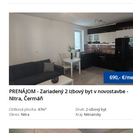
690,- €/me
PRENÁJOM - Zariadený 2 izbový byt v novostavbe -
Nitra, Čermáň
Úžitková plocha:
47m²
Druh:
2-izbový byt
Okres:
Nitra
Kraj:
Nitriansky