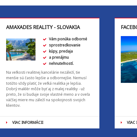
AMAXADES REALITY - SLOVAKIA
FACEB
Vám ponúka odborné
sprostredkovanie
kúpy, predaja
a prenájmu
nehnuteľností.
Na veľkosti realitnej kancelárie nezáleží, tie
menšie sú často lepšie a odbornejšie. Nemusí
totižto vždy platiť, že veľká realitka je lepšia.
Dobrý maklér môže byť aj z malej realitky - už
preto, že si buduje svoje vlastné meno a v oveľa
väčšej miere mu záleží na spokojnosti svojich
klientov.
VIAC INFORMÁCII
VIAC