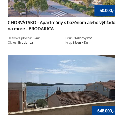
50.000,-
CHORVÁTSKO - Apartmány s bazénom alebo výhľad
na more - BRODARICA
Úžitková plocha:
69m²
Druh:
3-izbový byt
Okres:
Brodarica
Kraj:
Šibenik-Knin
648.000,-