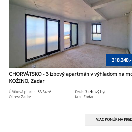
318.240,-
CHORVÁTSKO - 3 izbový apartmán v výhľadom na mo
KOŽINO, Zadar
Úžitková plocha:
68.84m²
Druh:
3-izbový byt
Okres:
Zadar
Kraj:
Zadar
VIAC PONÚK NA PRE