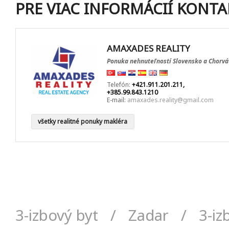
PRE VIAC INFORMÁCIÍ KONTA
AMAXADES REALITY
Ponuka nehnuteľností Slovensko a Chorvá
Telefón:
+421.911.201.211,
+385.99.843.1210
E-mail:
amaxades.reality@gmail.com
všetky realitné ponuky makléra
3-izbový byt
/
Zadar
/
3-iz