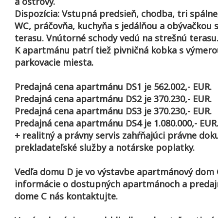
a ostrovy.
Dispozícia: Vstupná predsieň, chodba, tri spálne
WC, práčovňa, kuchyňa s jedálňou a obývačkou 
terasu. Vnútorné schody vedú na strešnú terasu
K apartmánu patrí tiež pivničná kobka s výmero
parkovacie miesta.
Predajná cena apartmánu DS1 je 562.002,- EUR.
Predajná cena apartmánu DS2 je 370.230,- EUR.
Predajná cena apartmánu DS3 je 370.230,- EUR.
Predajná cena apartmánu DS4 je 1.080.000,- EUR
+ realitný a právny servis zahŕňajúci právne do
prekladateľské služby a notárske poplatky.
Vedľa domu D je vo výstavbe apartmánový dom 
informácie o dostupných apartmánoch a predaj
dome C nás kontaktujte.