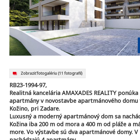
Zobraziť fotogalériu
(11 fotografií)
RB23-1994-97,
Realitná kancelária AMAXADES REALITY ponúka 
apartmány v novostavbe apartmánového domu 
Kožino, pri Zadare.
Luxusný a moderný apartmánový dom sa nachádza
Kožina iba 200 m od mora a 400 m od pláže a má
more. Vo výstavbe sú dva apartmánové domy. V
nachádzajú 4 apartmány.