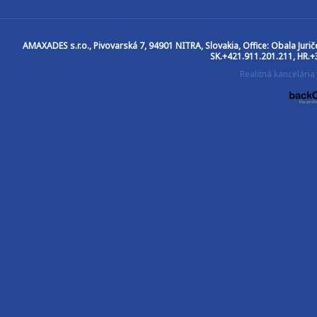
AMAXADES s.r.o.
, Pivovarská 7, 94901 NITRA, Slovakia, Office: Obala Jur
SK.+421.911.201.211, HR.+
Realitná kancelár