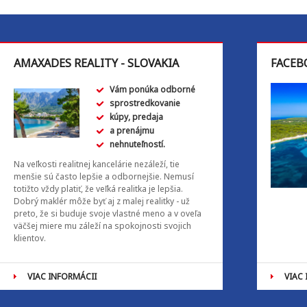
AMAXADES REALITY - SLOVAKIA
FACEB
Vám ponúka odborné
sprostredkovanie
kúpy, predaja
a prenájmu
nehnuteľností.
Na veľkosti realitnej kancelárie nezáleží, tie
menšie sú často lepšie a odbornejšie. Nemusí
totižto vždy platiť, že veľká realitka je lepšia.
Dobrý maklér môže byť aj z malej realitky - už
preto, že si buduje svoje vlastné meno a v oveľa
väčšej miere mu záleží na spokojnosti svojich
klientov.
VIAC INFORMÁCII
VIAC