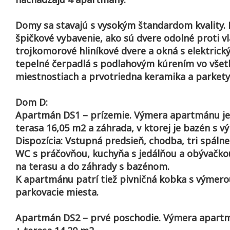
Domy sa stavajú s vysokým štandardom kvality. 
špičkové vybavenie, ako sú dvere odolné proti v
trojkomorové hliníkové dvere a okná s elektrick
tepelné čerpadlá s podlahovým kúrením vo všet
miestnostiach a prvotriedna keramika a parkety
Dom D:
Apartmán DS1 – prízemie. Výmera apartmánu je
terasa 16,05 m2 a záhrada, v ktorej je bazén s 
Dispozícia: Vstupná predsieň, chodba, tri spálne
WC s práčovňou, kuchyňa s jedálňou a obývačko
na terasu a do záhrady s bazénom.
K apartmánu patrí tiež pivničná kobka s výmero
parkovacie miesta.
Apartmán DS2 – prvé poschodie. Výmera apartm