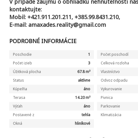
V prípade záujmu o obhliadku nehnuteľnosti ná
kontaktujte:
Mobil: +421.911.201.211, +385.99.8431.210,
E-mail: amaxades.reality@gmail.com
PODROBNÉ INFORMÁCIE
Poschodie
1
Počet poschodí
Počet izieb
3
Celková rozloha
Úžitková plocha
67.8 m²
Vlastníctvo
Status
aktívne
Odvoz odpadu
Kúpeľňa
áno
Vykurovanie
Terasa
14.20 m²
Pivnica
Výťah
áno
Parkovanie
Postavené z
tehla
Klimatizácia
Okná
hliníkové