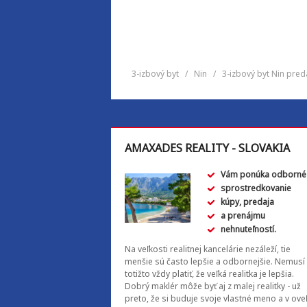
3-izbový byt
/
Nin
/
3-izbový byt Nin pred
AMAXADES REALITY - SLOVAKIA
Vám ponúka odborné
sprostredkovanie
kúpy, predaja
a prenájmu
nehnuteľností.
Na veľkosti realitnej kancelárie nezáleží, tie
menšie sú často lepšie a odbornejšie. Nemusí
totižto vždy platiť, že veľká realitka je lepšia.
Dobrý maklér môže byť aj z malej realitky - už
preto, že si buduje svoje vlastné meno a v ove