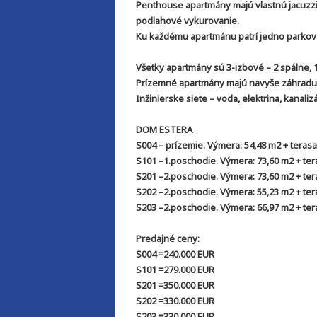
Penthouse apartmány majú vlastnú jacuzzi.
podlahové vykurovanie.
Ku každému apartmánu patrí jedno parkova
Všetky apartmány sú 3-izbové – 2 spálne, 
Prízemné apartmány majú navyše záhradu.
Inžinierske siete – voda, elektrina, kanalizá
DOM ESTERA
S004 – prízemie. Výmera: 54,48 m2 + teras
S101 –1.poschodie. Výmera: 73,60 m2 + ter
S201 –2.poschodie. Výmera: 73,60 m2 + tera
S202 –2.poschodie. Výmera: 55,23 m2 + tera
S203 –2.poschodie. Výmera: 66,97 m2 + tera
Predajné ceny:
S004 =240.000 EUR
S101 =279.000 EUR
S201 =350.000 EUR
S202 =330.000 EUR
S203 =330.000 EUR