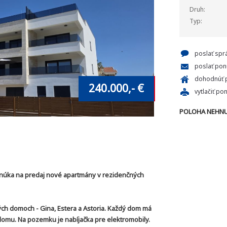
Druh:
Typ:
poslať spr
poslať pon
dohodnúť p
240.000,- €
vytlačiť po
POLOHA NEHNU
núka na predaj nové apartmány v rezidenčných
ch domoch - Gina, Estera a Astoria. Každý dom má
omu. Na pozemku je nabíjačka pre elektromobily.