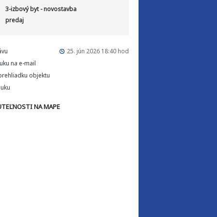
3-izbový byt - novostavba
predaj
ávu
25. jún 2026 18:40 hod
uku na e-mail
rehliadku objektu
nuku
TEĽNOSTI NA MAPE