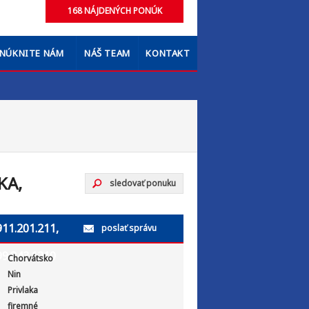
NÚKNITE NÁM
NÁŠ TEAM
KONTAKT
KA,
sledovať ponuku
911.201.211,
poslať správu
99.843.1210
Chorvátsko
Nin
Privlaka
firemné