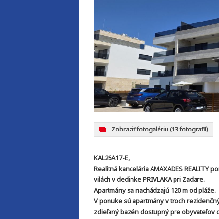
Zobraziť fotogalériu
(13 fotografií)
KAL26A17-E,
Realitná kancelária AMAXADES REALITY po
vilách v dedinke PRIVLAKA pri Zadare.
Apartmány sa nachádzajú 120 m od pláže.
V ponuke sú apartmány v troch rezidenčný
zdieľaný bazén dostupný pre obyvateľov d