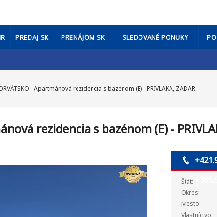
HR
PREDAJ SK
PRENÁJOM SK
SLEDOVANÉ PONUKY
PO
RVÁTSKO - Apartmánová rezidencia s bazénom (E) - PRIVLAKA, ZADAR
ová rezidencia s bazénom (E) - PRIVLA
+421.
+385.
Štát:
Okres:
Mesto:
Vlastníctvo: