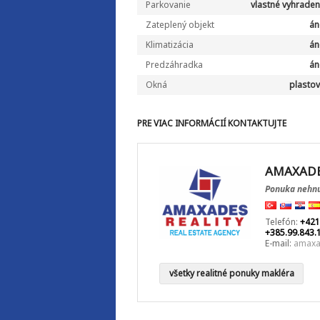
Parkovanie
vlastné vyhrade
Zateplený objekt
án
Klimatizácia
án
Predzáhradka
án
Okná
plasto
PRE VIAC INFORMÁCIÍ KONTAKTUJTE
AMAXADE
Ponuka nehnu
Telefón:
+421
+385.99.843.
E-mail:
amaxa
všetky realitné ponuky makléra