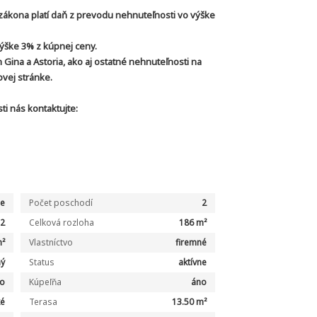
 zákona platí daň z prevodu nehnuteľnosti vo výške
 výške 3% z kúpnej ceny.
ina a Astoria, ako aj ostatné nehnuteľnosti na
vej stránke.
i nás kontaktujte:
ie
Počet poschodí
2
2
Celková rozloha
186 m²
m²
Vlastníctvo
firemné
ý
Status
aktívne
o
Kúpeľňa
áno
ké
Terasa
13.50 m²