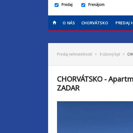
Predaj
Prenájom
O NÁS
CHORVÁTSKO
PREDAJ 
Predaj nehnuteľností
3-izbový byt
CHO
CHORVÁTSKO - Apartmán
ZADAR