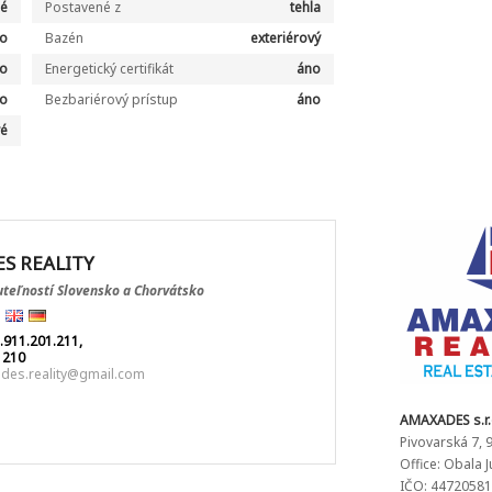
né
Postavené z
tehla
o
Bazén
exteriérový
o
Energetický certifikát
áno
o
Bezbariérový prístup
áno
vé
S REALITY
teľností Slovensko a Chorvátsko
.911.201.211,
1210
des.reality@gmail.com
AMAXADES s.r.
Pivovarská 7, 
Office: Obala 
IČO: 44720581