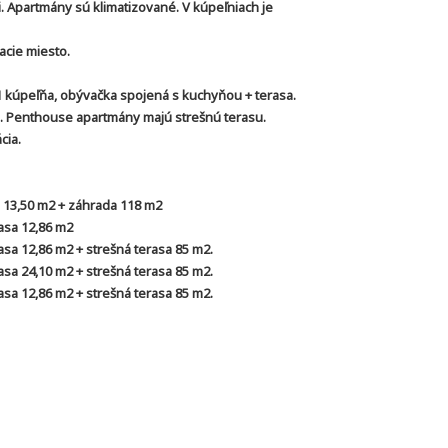
 Apartmány sú klimatizované. V kúpeľniach je
cie miesto.
1 kúpeľňa, obývačka spojená s kuchyňou + terasa.
 Penthouse apartmány majú strešnú terasu.
cia.
a 13,50 m2 + záhrada 118 m2
asa 12,86 m2
sa 12,86 m2 + strešná terasa 85 m2.
sa 24,10 m2 + strešná terasa 85 m2.
sa 12,86 m2 + strešná terasa 85 m2.