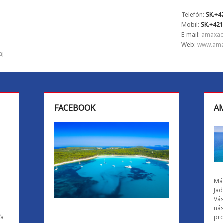
Telefón:
SK.+4
Mobil:
SK.+421
E-mail:
amaxad
Web:
www.amax
aj
FACEBOOK
AM
Mát
Jad
Vás
ná
ľa
pro