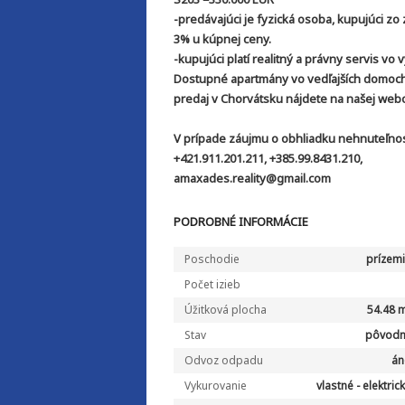
-predávajúci je fyzická osoba, kupujúci zo
3% u kúpnej ceny.
-kupujúci platí realitný a právny servis vo
Dostupné apartmány vo vedľajších domoch G
predaj v Chorvátsku nájdete na našej webo
V prípade záujmu o obhliadku nehnuteľnost
+421.911.201.211, +385.99.8431.210,
amaxades.reality@gmail.com
PODROBNÉ INFORMÁCIE
Poschodie
prízem
Počet izieb
Úžitková plocha
54.48 
Stav
pôvodn
Odvoz odpadu
án
Vykurovanie
vlastné - elektric