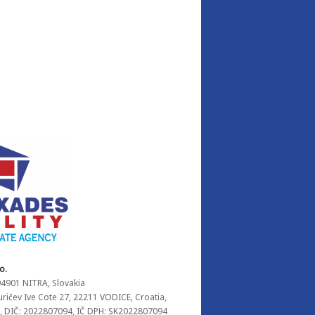
o.
94901 NITRA, Slovakia
Juričev Ive Cote 27, 22211 VODICE, Croatia,
, DIČ: 2022807094, IČ DPH: SK2022807094