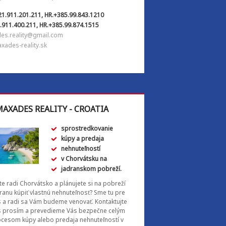
21.911.201.211, HR.+385.99.843.1210
.911.400.211, HR.+385.99.874.1515
es.reality@gmail.com
ades-reality.sk
AXADES REALITY - CROATIA
sprostredkovanie
kúpy a predaja
nehnuteľností
v Chorvátsku na
jadranskom pobreží.
e radi Chorvátsko a plánujete si na pobreží
ranu kúpiť vlastnú nehnuteľnosť? Sme tu pre
 a radi sa Vám budeme venovať. Kontaktujte
s prosím a prevedieme Vás bezpečne celým
cesom kúpy alebo predaja nehnuteľností v