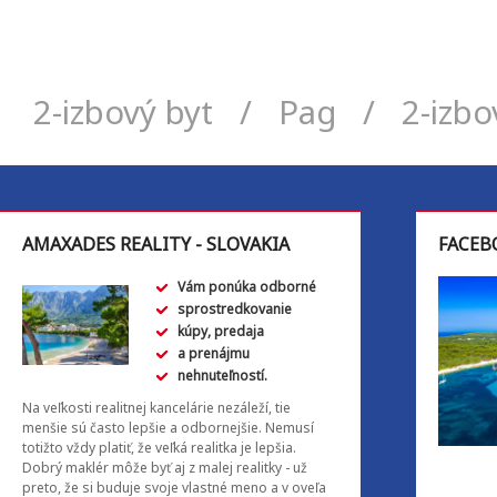
2-izbový byt
/
Pag
/
2-izbo
AMAXADES REALITY - SLOVAKIA
FACEB
Vám ponúka odborné
sprostredkovanie
kúpy, predaja
a prenájmu
nehnuteľností.
Na veľkosti realitnej kancelárie nezáleží, tie
menšie sú často lepšie a odbornejšie. Nemusí
totižto vždy platiť, že veľká realitka je lepšia.
Dobrý maklér môže byť aj z malej realitky - už
preto, že si buduje svoje vlastné meno a v oveľa