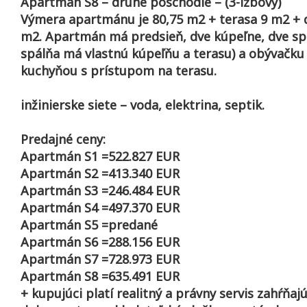
Apartmán S8 – druhé poschodie – (3-izbový)
Výmera apartmánu je 80,75 m2 + terasa 9 m2 + 
m2. Apartmán má predsieň, dve kúpeľne, dve sp
spálňa má vlastnú kúpeľňu a terasu) a obývačku
kuchyňou s prístupom na terasu.
inžinierske siete – voda, elektrina, septik.
Predajné ceny:
Apartmán S1 =522.827 EUR
Apartmán S2 =413.340 EUR
Apartmán S3 =246.484 EUR
Apartmán S4 =497.370 EUR
Apartmán S5 =predané
Apartmán S6 =288.156 EUR
Apartmán S7 =728.973 EUR
Apartmán S8 =635.491 EUR
+ kupujúci platí realitný a právny servis zahŕňaj