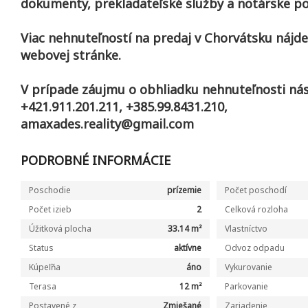
dokumenty, prekladateľské služby a notárske po
Viac nehnuteľností na predaj v Chorvátsku nájde
webovej stránke.
V prípade záujmu o obhliadku nehnuteľnosti nás
+421.911.201.211, +385.99.8431.210,
amaxades.reality@gmail.com
PODROBNÉ INFORMÁCIE
Poschodie
prízemie
Počet poschodí
Počet izieb
2
Celková rozloha
Úžitková plocha
33.14 m²
Vlastníctvo
Status
aktívne
Odvoz odpadu
Kúpeľňa
áno
Vykurovanie
Terasa
12 m²
Parkovanie
Postavené z
Zmiešané
Zariadenie