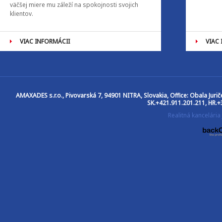
väčšej miere mu záleží na spokojnosti svojich
klientov.
VIAC INFORMÁCII
VIAC
AMAXADES s.r.o.
, Pivovarská 7, 94901 NITRA, Slovakia, Office: Obala Jur
SK.+421.911.201.211, HR.+
Realitná kancelár