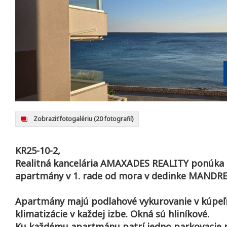
Zobraziť fotogalériu
(20 fotografií)
KR25-10-2,
Realitná kancelária AMAXADES REALITY ponúka 
apartmány v 1. rade od mora v dedinke MANDRE
Apartmány majú podlahové vykurovanie v kúpeľni
klimatizácie v každej izbe. Okná sú hliníkové.
Ku každému apartmánu patrí jedno parkovacie 