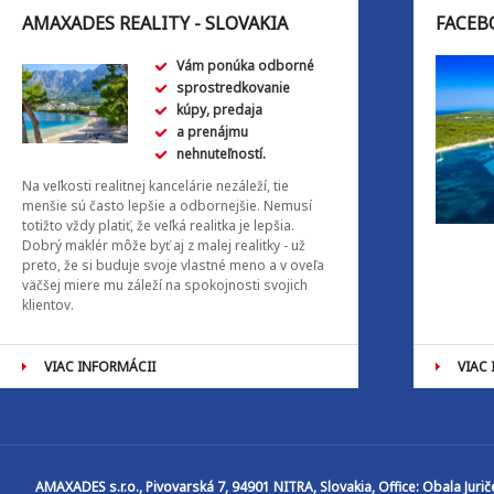
AMAXADES REALITY - SLOVAKIA
FACEB
Vám ponúka odborné
sprostredkovanie
kúpy, predaja
a prenájmu
nehnuteľností.
Na veľkosti realitnej kancelárie nezáleží, tie
menšie sú často lepšie a odbornejšie. Nemusí
totižto vždy platiť, že veľká realitka je lepšia.
Dobrý maklér môže byť aj z malej realitky - už
preto, že si buduje svoje vlastné meno a v oveľa
väčšej miere mu záleží na spokojnosti svojich
klientov.
VIAC INFORMÁCII
VIAC
AMAXADES s.r.o.
, Pivovarská 7, 94901 NITRA, Slovakia, Office: Obala Jur