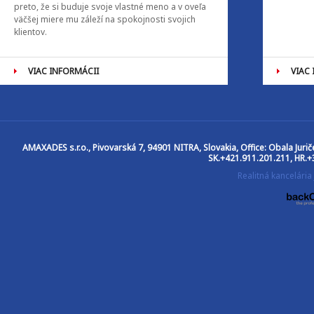
preto, že si buduje svoje vlastné meno a v oveľa
väčšej miere mu záleží na spokojnosti svojich
klientov.
VIAC INFORMÁCII
VIAC
AMAXADES s.r.o.
, Pivovarská 7, 94901 NITRA, Slovakia, Office: Obala Jur
SK.+421.911.201.211, HR.+
Realitná kancelár