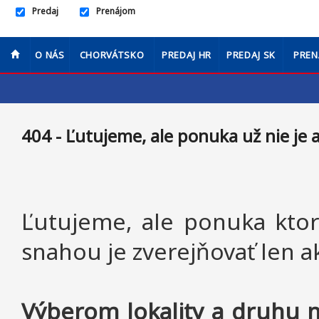
Predaj
Prenájom
O NÁS
CHORVÁTSKO
PREDAJ HR
PREDAJ SK
PREN
404 - Ľutujeme, ale ponuka už nie je 
Ľutujeme, ale ponuka ktor
snahou je zverejňovať len 
Výberom lokality a druhu n