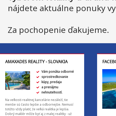
nájdete aktuálne ponuky v
Za pochopenie ďakujeme.
AMAXADES REALITY - SLOVAKIA
FACEB
Vám ponúka odborné
sprostredkovanie
kúpy, predaja
a prenájmu
nehnuteľností.
Na veľkosti realitnej kancelárie nezáleží, tie
menšie sú často lepšie a odbornejšie. Nemusí
totižto vždy platiť, že veľká realitka je lepšia.
Dobrý maklér môže byť aj z malej realitky - už