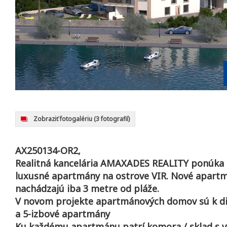
Zobraziť fotogalériu
(3 fotografií)
AX250134-OR2,
Realitná kancelária AMAXADES REALITY ponúka 
luxusné apartmány na ostrove VIR. Nové apart
nachádzajú iba 3 metre od pláže.
V novom projekte apartmánových domov sú k dispo
a 5-izbové apartmány
Ku každému apartmánu patrí komora / sklad s 