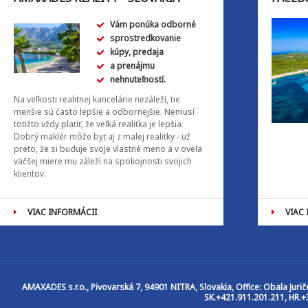
Vám ponúka odborné
sprostredkovanie
kúpy, predaja
a prenájmu
nehnuteľností.
Na veľkosti realitnej kancelárie nezáleží, tie
menšie sú často lepšie a odbornejšie. Nemusí
totižto vždy platiť, že veľká realitka je lepšia.
Dobrý maklér môže byť aj z malej realitky - už
preto, že si buduje svoje vlastné meno a v oveľa
väčšej miere mu záleží na spokojnosti svojich
klientov.
VIAC INFORMÁCII
VIAC
AMAXADES s.r.o.
, Pivovarská 7, 94901 NITRA, Slovakia, Office: Obala Jur
SK.+421.911.201.211, HR.+