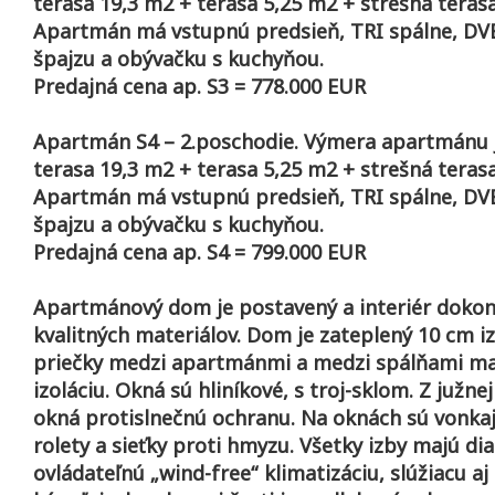
terasa 19,3 m2 + terasa 5,25 m2 + strešná teras
Apartmán má vstupnú predsieň, TRI spálne, DV
špajzu a obývačku s kuchyňou.
Predajná cena ap. S3 = 778.000 EUR
Apartmán S4 – 2.poschodie. Výmera apartmánu j
terasa 19,3 m2 + terasa 5,25 m2 + strešná teras
Apartmán má vstupnú predsieň, TRI spálne, DV
špajzu a obývačku s kuchyňou.
Predajná cena ap. S4 = 799.000 EUR
Apartmánový dom je postavený a interiér dokon
kvalitných materiálov. Dom je zateplený 10 cm iz
priečky medzi apartmánmi a medzi spálňami ma
izoláciu. Okná sú hliníkové, s troj-sklom. Z južne
okná protislnečnú ochranu. Na oknách sú vonkaj
rolety a sieťky proti hmyzu. Všetky izby majú dia
ovládateľnú „wind-free“ klimatizáciu, slúžiacu aj