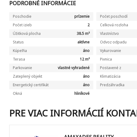
PODROBNÉ INFORMÁCIE
Poschodie
prízemie
Počet poschodí
Počet izieb
2
Celková rozloha
Úžitková plocha
38.5 m²
Vlastníctvo
Status
aktívne
Odvoz odpadu
Kúpeľňa
áno
Vykurovanie
Terasa
12 m²
Pivnica
Parkovanie
vlastné vyhradené
Postavené z
Zateplený objekt
áno
Klimatizácia
Energetický certifikát
áno
Predzáhradka
Okná
hliníkové
PRE VIAC INFORMÁCIÍ KONTA
AMAXADES REALITY