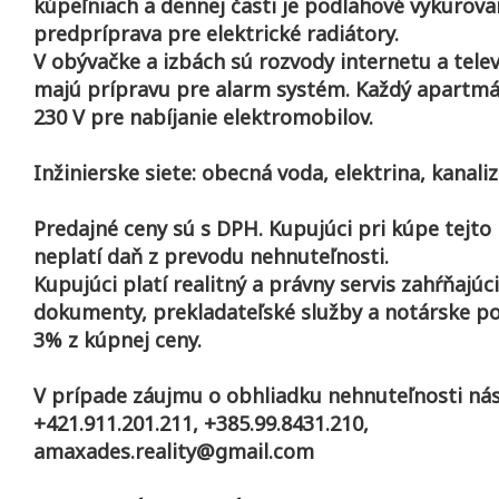
kúpeľniach a dennej časti je podlahové vykurovan
predpríprava pre elektrické radiátory.
V obývačke a izbách sú rozvody internetu a tele
majú prípravu pre alarm systém. Každý apartm
230 V pre nabíjanie elektromobilov.
Inžinierske siete: obecná voda, elektrina, kanaliz
Predajné ceny sú s DPH. Kupujúci pri kúpe tejto
neplatí daň z prevodu nehnuteľnosti.
Kupujúci platí realitný a právny servis zahŕňajúc
dokumenty, prekladateľské služby a notárske po
3% z kúpnej ceny.
V prípade záujmu o obhliadku nehnuteľnosti nás
+421.911.201.211, +385.99.8431.210,
amaxades.reality@gmail.com