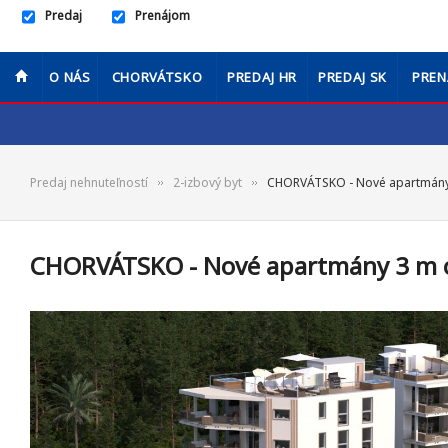
Predaj
Prenájom
O NÁS
CHORVÁTSKO
PREDAJ HR
PREDAJ SK
PREN
Predaj nehnuteľností
2-izbový byt
CHORVÁTSKO - Nové apartmány 3
CHORVÁTSKO - Nové apartmány 3 m od 