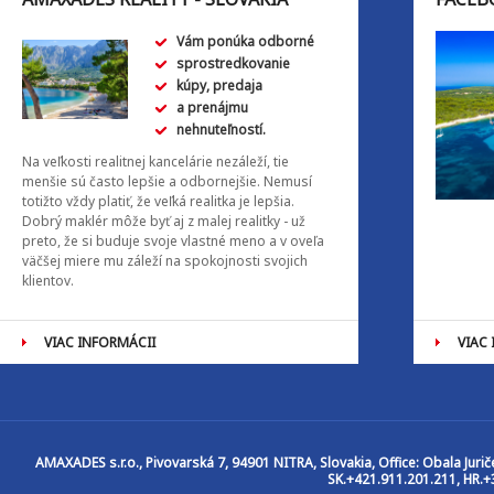
Vám ponúka odborné
sprostredkovanie
kúpy, predaja
a prenájmu
nehnuteľností.
Na veľkosti realitnej kancelárie nezáleží, tie
menšie sú často lepšie a odbornejšie. Nemusí
totižto vždy platiť, že veľká realitka je lepšia.
Dobrý maklér môže byť aj z malej realitky - už
preto, že si buduje svoje vlastné meno a v oveľa
väčšej miere mu záleží na spokojnosti svojich
klientov.
VIAC INFORMÁCII
VIAC
AMAXADES s.r.o.
, Pivovarská 7, 94901 NITRA, Slovakia, Office: Obala Jur
SK.+421.911.201.211, HR.+