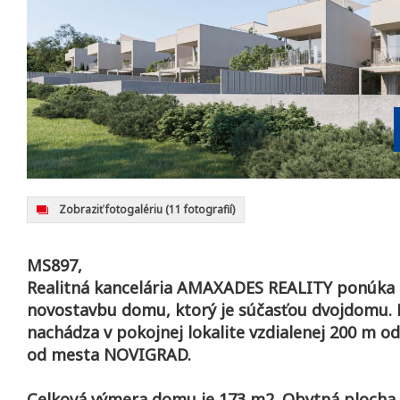
Zobraziť fotogalériu
(11 fotografií)
MS897,
Realitná kancelária AMAXADES REALITY ponúka 
novostavbu domu, ktorý je súčasťou dvojdomu.
nachádza v pokojnej lokalite vzdialenej 200 m o
od mesta NOVIGRAD.
Celková výmera domu je 173 m2. Obytná plocha