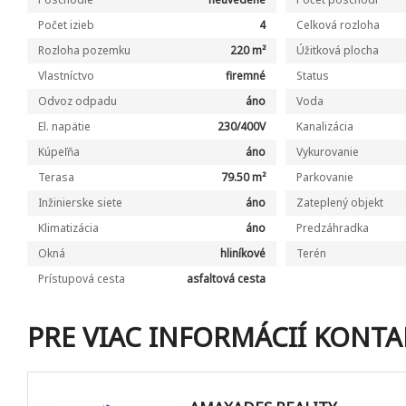
Počet izieb
4
Celková rozloha
Rozloha pozemku
220 m²
Úžitková plocha
Vlastníctvo
firemné
Status
Odvoz odpadu
áno
Voda
El. napätie
230/400V
Kanalizácia
Kúpeľňa
áno
Vykurovanie
Terasa
79.50 m²
Parkovanie
Inžinierske siete
áno
Zateplený objekt
Klimatizácia
áno
Predzáhradka
Okná
hliníkové
Terén
Prístupová cesta
asfaltová cesta
PRE VIAC INFORMÁCIÍ KONTA