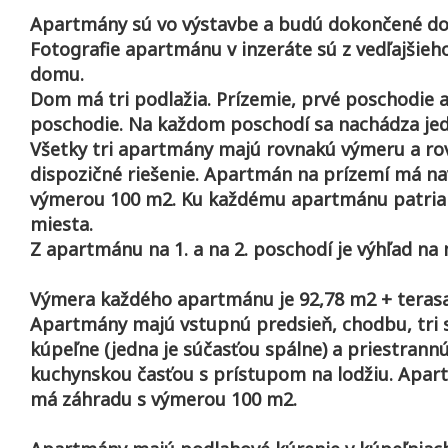
Apartmány sú vo výstavbe a budú dokončené do 
Fotografie apartmánu v inzeráte sú z vedľajšieh
domu.
Dom má tri podlažia. Prízemie, prvé poschodie 
poschodie. Na každom poschodí sa nachádza je
Všetky tri apartmány majú rovnakú výmeru a ro
dispozičné riešenie. Apartmán na prízemí má na
výmerou 100 m2. Ku každému apartmánu patria 
miesta.
Z apartmánu na 1. a na 2. poschodí je výhľad na
Výmera každého apartmánu je 92,78 m2 + terasa
Apartmány majú vstupnú predsieň, chodbu, tri 
kúpeľne (jedna je súčasťou spálne) a priestrann
kuchynskou časťou s prístupom na lodžiu. Apar
má záhradu s výmerou 100 m2.