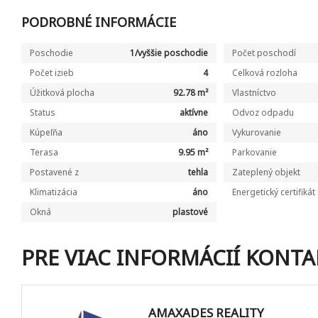
PODROBNÉ INFORMÁCIE
Poschodie
1/vyššie poschodie
Počet poschodí
Počet izieb
4
Celková rozloha
Úžitková plocha
92.78 m²
Vlastníctvo
Status
aktívne
Odvoz odpadu
Kúpeľňa
áno
Vykurovanie
Terasa
9.95 m²
Parkovanie
Postavené z
tehla
Zateplený objekt
Klimatizácia
áno
Energetický certifikát
Okná
plastové
PRE VIAC INFORMÁCIÍ KONTA
AMAXADES REALITY