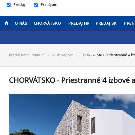
Predaj
Prenájom
O NÁS
CHORVÁTSKO
PREDAJ HR
PREDAJ SK
PREN
Predaj nehnuteľností
4-izbový byt
CHORVÁTSKO - Priestranné 4 iz
CHORVÁTSKO - Priestranné 4 izbové a