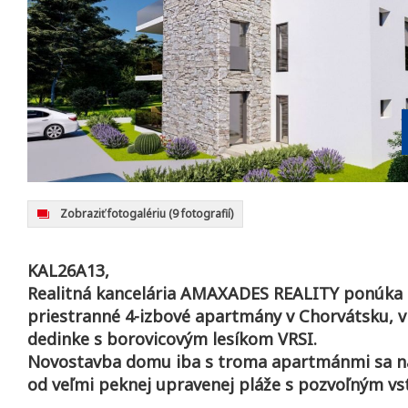
Zobraziť fotogalériu
(9 fotografií)
KAL26A13,
Realitná kancelária AMAXADES REALITY ponúka 
priestranné 4-izbové apartmány v Chorvátsku, v 
dedinke s borovicovým lesíkom VRSI.
Novostavba domu iba s troma apartmánmi sa n
od veľmi peknej upravenej pláže s pozvoľným v