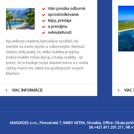
Vám ponúka odborné
sprostredkovanie
kúpy, predaja
a prenájmu
nehnuteľností.
Na veľkosti realitnej kancelárie nezáleží, tie
menšie sú často lepšie a odbornejšie. Nemusí
totižto vždy platiť, že veľká realitka je lepšia.
Dobrý maklér môže byť aj z malej realitky - už
preto, že si buduje svoje vlastné meno a v oveľa
väčšej miere mu záleží na spokojnosti svojich
klientov.
VIAC INFORMÁCII
VIAC
AMAXADES s.r.o.
, Pivovarská 7, 94901 NITRA, Slovakia, Office: Obala Jur
SK.+421.911.201.211, HR.+