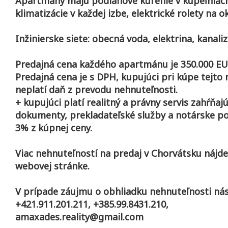
Apartmány majú podlahové kúrenie v kúpeľniach,
klimatizácie v každej izbe, elektrické rolety na o
Inžinierske siete: obecná voda, elektrina, kanaliz
Predajná cena každého apartmánu je 350.000 E
Predajná cena je s DPH, kupujúci pri kúpe tejto
neplatí daň z prevodu nehnuteľnosti.
+ kupujúci platí realitný a právny servis zahŕňaj
dokumenty, prekladateľské služby a notárske po
3% z kúpnej ceny.
Viac nehnuteľností na predaj v Chorvátsku nájde
webovej stránke.
V prípade záujmu o obhliadku nehnuteľnosti nás
+421.911.201.211, +385.99.8431.210,
amaxades.reality@gmail.com