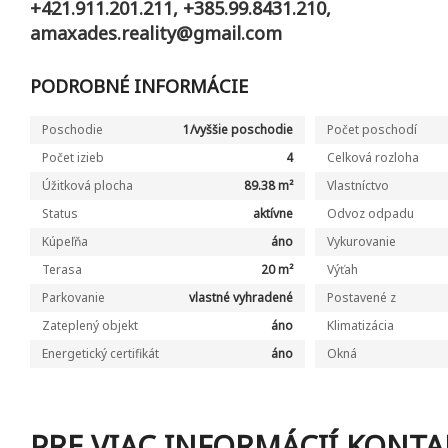
+421.911.201.211, +385.99.8431.210,
amaxades.reality@gmail.com
PODROBNÉ INFORMÁCIE
Poschodie
1/vyššie poschodie
Počet poschodí
Počet izieb
4
Celková rozloha
Úžitková plocha
89.38 m²
Vlastníctvo
Status
aktívne
Odvoz odpadu
Kúpeľňa
áno
Vykurovanie
Terasa
20 m²
Výťah
Parkovanie
vlastné vyhradené
Postavené z
Zateplený objekt
áno
Klimatizácia
Energetický certifikát
áno
Okná
PRE VIAC INFORMÁCIÍ KONTA