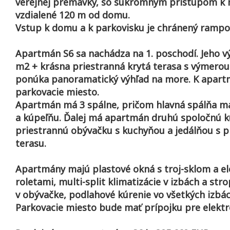
verejnej premávky, so súkromným prístupom k m
vzdialené 120 m od domu.
Vstup k domu a k parkovisku je chránený rampo
Apartmán S6 sa nachádza na 1. poschodí. Jeho v
m2 + krásna priestranná krytá terasa s výmerou
ponúka panoramatický výhľad na more. K apart
parkovacie miesto.
Apartmán má 3 spálne, pričom hlavná spálňa má
a kúpeľňu. Ďalej má apartmán druhú spoločnú k
priestrannú obývačku s kuchyňou a jedálňou s 
terasu.
Apartmány majú plastové okná s troj-sklom a el
roletami, multi-split klimatizácie v izbách a str
v obývačke, podlahové kúrenie vo všetkých izbác
Parkovacie miesto bude mať prípojku pre elektr