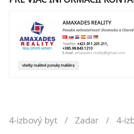
AMAXADES REALITY
Ponuka nehnuteľností Slovensko a Chorvá
Telefón:
+421.911.201.211,
+385.99.843.1210
E-mail:
amaxades.reality@gmail.com
všetky realitné ponuky makléra
4-izbový byt
/
Zadar
/
4-iz