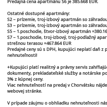
Predajná cena apartmánu S6 je 385.668 EUR.
Ostatné dostupné apartmány:
S2 – prízemie, troj-izbový apartmán so záhrado
S3 – prízemie, troj-izbový apartmán so záhrado
S5 – 1.poschodie, štvor-izbový apartmán =380.1
S7 – 1.poschodie, troj-izbový, troj-podlažný apa
strešnou terasou =467.864 EUR
Predajné ceny sú s DPH, kupujúci neplatí daň z 
nehnuteľnosti!
+Kupujúci platí realitný a právny servis zahŕňajú
dokumenty, prekladateľské služby a notárske po
3% z kúpnej ceny.
Viac nehnuteľností na predaj v Chorvátsku nájde
webovej stránke.
V prípade záujmu o obhliadku nehnuteľnosti nás