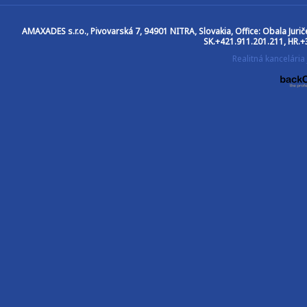
AMAXADES s.r.o.
, Pivovarská 7, 94901 NITRA, Slovakia, Office: Obala Jur
SK.+421.911.201.211, HR.+
Realitná kancelár