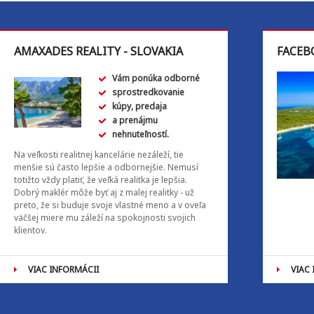
AMAXADES REALITY - SLOVAKIA
FACEB
Vám ponúka odborné
sprostredkovanie
kúpy, predaja
a prenájmu
nehnuteľností.
Na veľkosti realitnej kancelárie nezáleží, tie
menšie sú často lepšie a odbornejšie. Nemusí
totižto vždy platiť, že veľká realitka je lepšia.
Dobrý maklér môže byť aj z malej realitky - už
preto, že si buduje svoje vlastné meno a v oveľa
väčšej miere mu záleží na spokojnosti svojich
klientov.
VIAC INFORMÁCII
VIAC