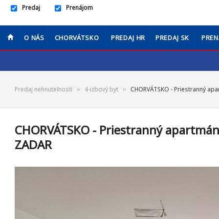
Predaj
Prenájom
O NÁS
CHORVÁTSKO
PREDAJ HR
PREDAJ SK
PREN
Predaj nehnuteľností
4-izbový byt
CHORVÁTSKO - Priestranný apa
CHORVÁTSKO - Priestranný apartmán 
ZADAR