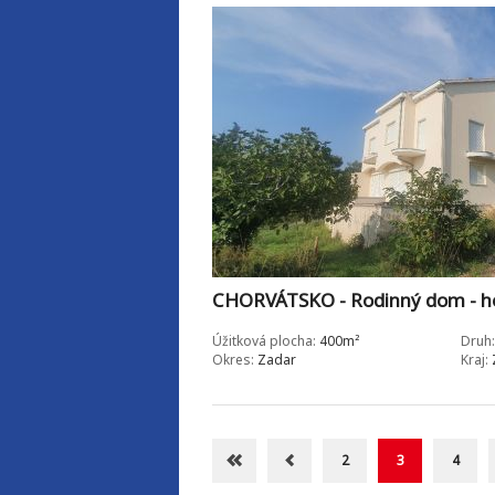
CHORVÁTSKO - Rodinný dom - h
Úžitková plocha:
400m²
Druh:
Okres:
Zadar
Kraj:
2
3
4