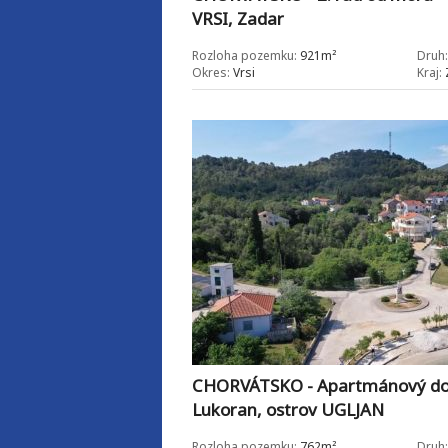
VRSI, Zadar
Rozloha pozemku:
921m²
Druh:
Okres:
Vrsi
Kraj:
CHORVÁTSKO - Apartmánový do
Lukoran, ostrov UGLJAN
Rozloha pozemku:
762m²
Druh: