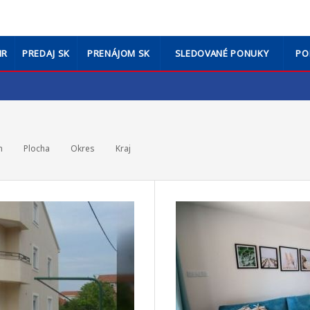
HR
PREDAJ SK
PRENÁJOM SK
SLEDOVANÉ PONUKY
PO
h
Plocha
Okres
Kraj