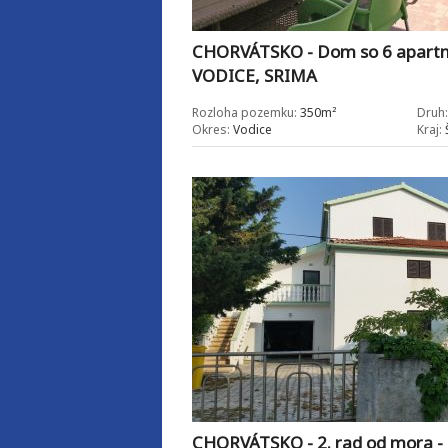
CHORVÁTSKO - Dom so 6 apartm
VODICE, SRIMA
Rozloha pozemku:
350m²
Druh:
Okres:
Vodice
Kraj:
Š
CHORVÁTSKO - 2. rad od mora -