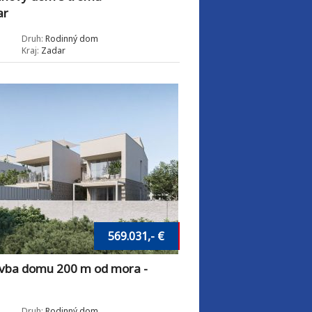
ar
Druh:
Rodinný dom
Kraj:
Zadar
569.031,- €
ba domu 200 m od mora -
Druh:
Rodinný dom