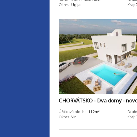
Okres:
Ugljan
Kraj:
CHORVÁTSKO - Dva domy - novos
Úžitková plocha:
112m²
Druh:
Okres:
Vir
Kraj: