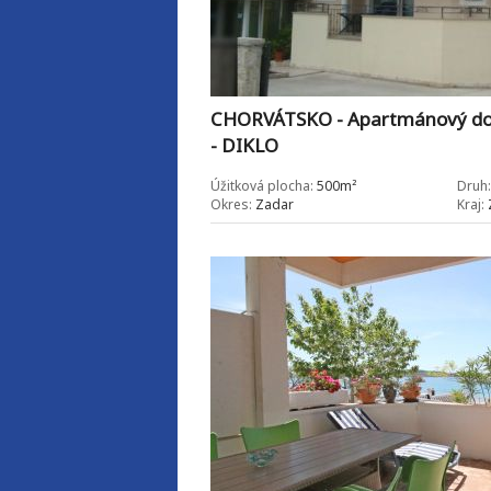
CHORVÁTSKO - Apartmánový do
- DIKLO
Úžitková plocha:
500m²
Druh:
Okres:
Zadar
Kraj: