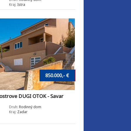
Kraj:
Istra
850.000,- €
strove DUGI OTOK - Savar
Druh:
Rodinný dom
Kraj:
Zadar