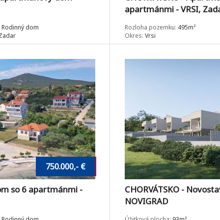
apartmánmi - VRSI, Zad
Rodinný dom
Rozloha pozemku:
495m²
Zadar
Okres:
Vrsi
750.000,- €
m so 6 apartmánmi -
CHORVÁTSKO - Novostav
NOVIGRAD
Rodinný dom
Úžitková plocha:
93m²