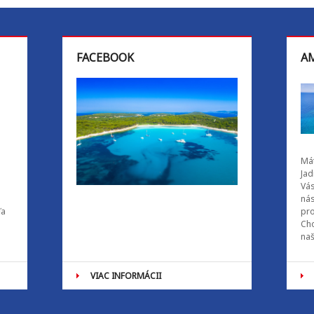
FACEBOOK
AM
Mát
Jad
Vás
ná
ľa
pro
Cho
naš
VIAC INFORMÁCII