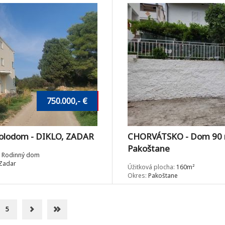
750.000,- €
olodom - DIKLO, ZADAR
CHORVÁTSKO - Dom 90 
Pakoštane
Rodinný dom
Zadar
Úžitková plocha:
160m²
Okres:
Pakoštane
5