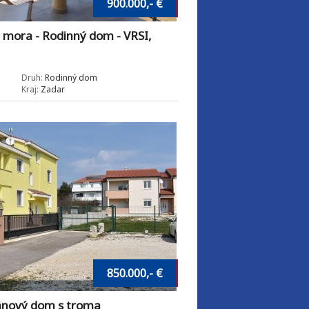
900.000,- €
 mora - Rodinný dom - VRSI,
Druh:
Rodinný dom
Kraj:
Zadar
850.000,- €
nový dom s troma