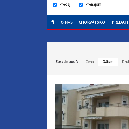
Predaj
Prenájom
O NÁS
CHORVÁTSKO
PREDAJ 
Zoradiť podľa
Cena
Dátum
Dru