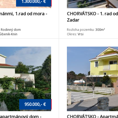
1.300.000,- €
ánmi, 1.rad od mora -
CHORVÁTSKO - 1. rad od
Zadar
Rodinný dom
Rozloha pozemku:
300m²
ibenik-Knin
Okres:
Vrsi
950.000,- €
 apartmánový dom -
CHORVÁTSKO - Apartmá