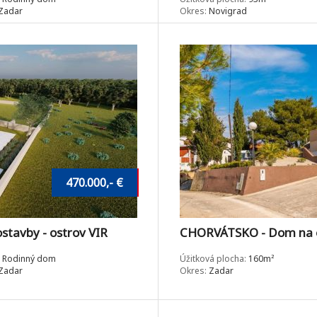
Zadar
Okres:
Novigrad
470.000,- €
tavby - ostrov VIR
CHORVÁTSKO - Dom na o
Rodinný dom
Úžitková plocha:
160m²
Zadar
Okres:
Zadar