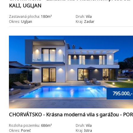
KALI, UGLJAN
Zastavaná plocha:
180m²
Druh:
Vila
Okres:
Ugljan
Kraj:
Zadar
795.000,-
CHORVÁTSKO - Krásna moderná vila s garážou - PO
Rozloha pozemku:
686m²
Druh:
Vila
Okres:
Poreč
Kraj:
Istra