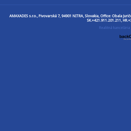
AMAXADES s.r.o.
, Pivovarská 7, 94901 NITRA, Slovakia, Office: Obala Jur
SK.+421.911.201.211, HR.+
Realitná kancelár