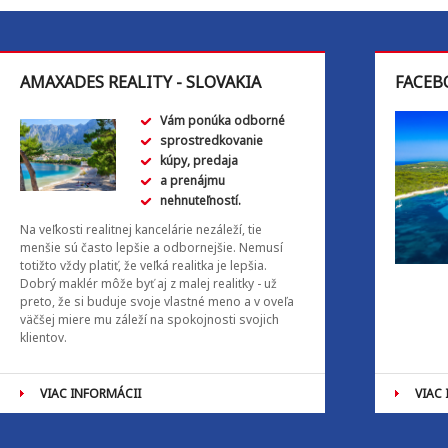
AMAXADES REALITY - SLOVAKIA
FACEB
Vám ponúka odborné
sprostredkovanie
kúpy, predaja
a prenájmu
nehnuteľností.
Na veľkosti realitnej kancelárie nezáleží, tie
menšie sú často lepšie a odbornejšie. Nemusí
totižto vždy platiť, že veľká realitka je lepšia.
Dobrý maklér môže byť aj z malej realitky - už
preto, že si buduje svoje vlastné meno a v oveľa
väčšej miere mu záleží na spokojnosti svojich
klientov.
VIAC INFORMÁCII
VIAC