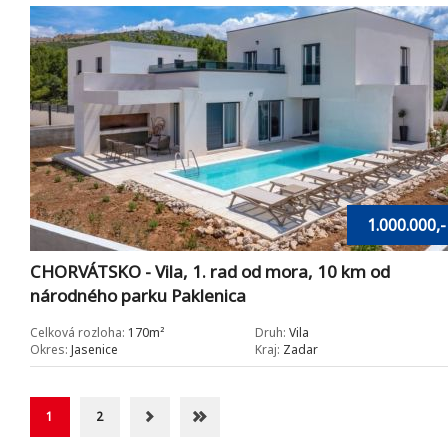
1.000.000,-
CHORVÁTSKO - Vila, 1. rad od mora, 10 km od
národného parku Paklenica
Celková rozloha:
170m²
Druh:
Vila
Okres:
Jasenice
Kraj:
Zadar
1
2