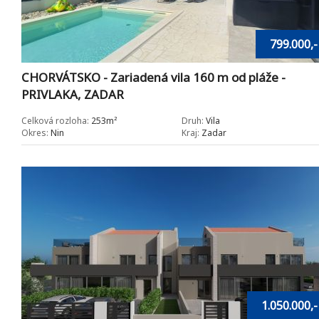
799.000,-
CHORVÁTSKO - Zariadená vila 160 m od pláže -
PRIVLAKA, ZADAR
Celková rozloha:
253m²
Druh:
Vila
Okres:
Nin
Kraj:
Zadar
1.050.000,-