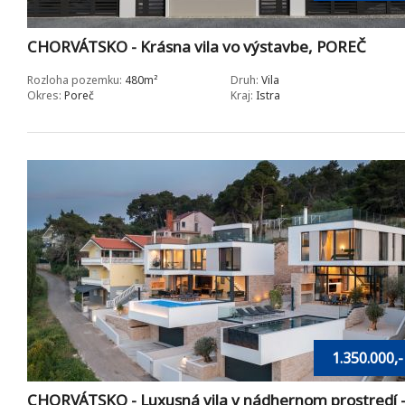
CHORVÁTSKO - Krásna vila vo výstavbe, POREČ
Rozloha pozemku:
480m²
Druh:
Vila
Okres:
Poreč
Kraj:
Istra
1.350.000,-
CHORVÁTSKO - Luxusná vila v nádhernom prostredí 