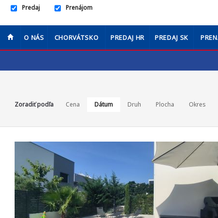
Predaj
Prenájom
O NÁS
CHORVÁTSKO
PREDAJ HR
PREDAJ SK
PREN
Zoradiť podľa
Cena
Dátum
Druh
Plocha
Okres