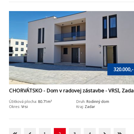
320.000,-
CHORVÁTSKO - Dom v radovej zástavbe - VRSI, Zada
Úžitková plocha:
80.71m²
Druh:
Rodinný dom
Okres:
Vrsi
Kraj:
Zadar
1
2
3
4