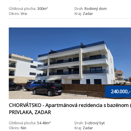
Úžitková plocha:
300m²
Druh:
Rodinný dom
Okres:
Vrsi
Kraj:
Zadar
240.000,-
CHORVÁTSKO - Apartmánová rezidencia s bazénom (E
PRIVLAKA, ZADAR
Úžitková plocha:
54.48m²
Druh:
3-izbový byt
Okres:
Nin
Kraj:
Zadar