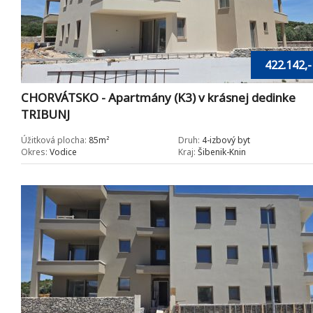
422.142,-
CHORVÁTSKO - Apartmány (K3) v krásnej dedinke
TRIBUNJ
Úžitková plocha:
85m²
Druh:
4-izbový byt
Okres:
Vodice
Kraj:
Šibenik-Knin