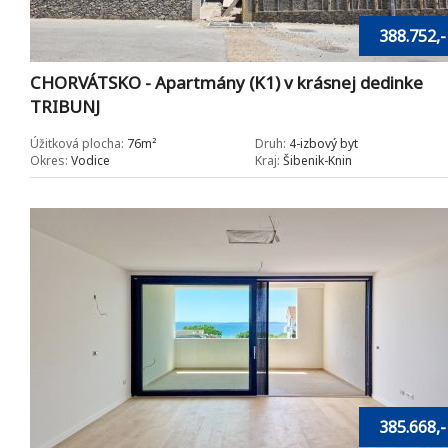
388.752,-
CHORVÁTSKO - Apartmány (K1) v krásnej dedinke
TRIBUNJ
Úžitková plocha:
76m²
Druh:
4-izbový byt
Okres:
Vodice
Kraj:
Šibenik-Knin
385.668,-