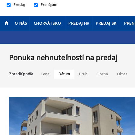
Predaj
Prenájom
O NÁS
CHORVÁTSKO
PREDAJ HR
PREDAJ SK
PREN
Ponuka nehnuteľností na predaj
Zoradiť podľa
Cena
Dátum
Druh
Plocha
Okres