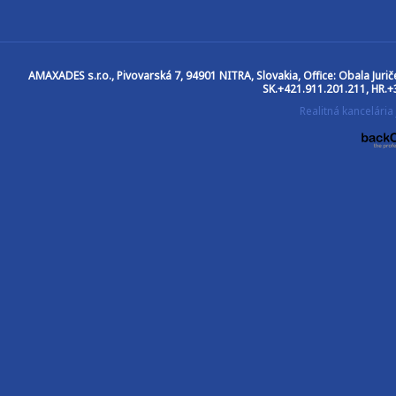
AMAXADES s.r.o.
, Pivovarská 7, 94901 NITRA, Slovakia, Office: Obala Jur
SK.+421.911.201.211, HR.+
Realitná kancelár