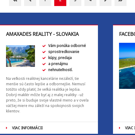
AMAXADES REALITY - SLOVAKIA
FACEB
Vám ponúka odborné
sprostredkovanie
kúpy, predaja
a prenájmu
nehnuteľností.
Na veľkosti realitnej kancelárie nezáleží, tie
menšie sú často lepšie a odbornejšie. Nemusí
totižto vždy platiť, že veľká realitka je lepšia.
Dobrý maklér môže byť aj z malej realitky - už
preto, že si buduje svoje vlastné meno a v oveľa
väčšej miere mu záleží na spokojnosti svojich
klientov.
VIAC INFORMÁCII
VIAC