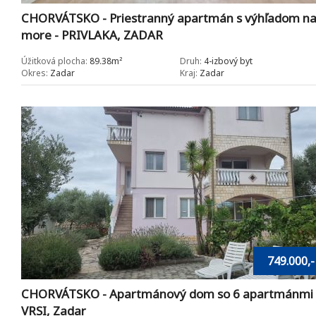
CHORVÁTSKO - Priestranný apartmán s výhľadom n
more - PRIVLAKA, ZADAR
Úžitková plocha:
89.38m²
Druh:
4-izbový byt
Okres:
Zadar
Kraj:
Zadar
749.000,-
CHORVÁTSKO - Apartmánový dom so 6 apartmánmi 
VRSI, Zadar