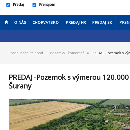
Predaj
Prenájom
O NÁS
CHORVÁTSKO
PREDAJ HR
PREDAJ SK
PREN
Predaj nehnuteľností
Pozemky - komerčné
PREDAJ -Pozemok s vým
PREDAJ -Pozemok s výmerou 120.000 m
Šurany