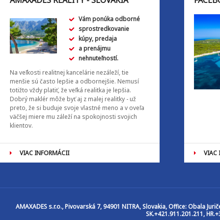
AMAXADES REALITY - SLOVAKIA
FACEB
Vám ponúka odborné
sprostredkovanie
kúpy, predaja
a prenájmu
nehnuteľností.
Na veľkosti realitnej kancelárie nezáleží, tie
menšie sú často lepšie a odbornejšie. Nemusí
totižto vždy platiť, že veľká realitka je lepšia.
Dobrý maklér môže byť aj z malej realitky - už
preto, že si buduje svoje vlastné meno a v oveľa
väčšej miere mu záleží na spokojnosti svojich
klientov.
VIAC INFORMÁCII
VIAC
AMAXADES s.r.o.
, Pivovarská 7, 94901 NITRA, Slovakia, Office: Obala Jur
SK.+421.911.201.211, HR.+