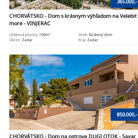
365.000,-
CHORVÁTSKO - Dom s krásnym výhľadom na Velebit
more - VINJERAC
Úžitková plocha:
100m²
Druh:
Rodinný dom
Okres:
Zadar
Kraj:
Zadar
850.000,-
CHORVÁTSKO - Dom na ostrove DUGI OTOK - Savar