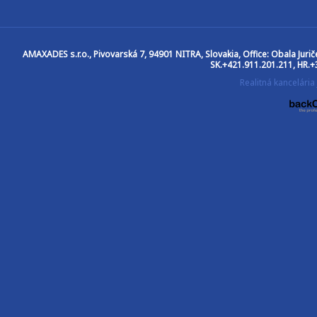
AMAXADES s.r.o.
, Pivovarská 7, 94901 NITRA, Slovakia, Office: Obala Jur
SK.+421.911.201.211, HR.+
Realitná kancelár