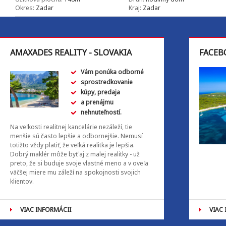
Okres:
Zadar
Kraj:
Zadar
AMAXADES REALITY - SLOVAKIA
FACEB
Vám ponúka odborné
sprostredkovanie
kúpy, predaja
a prenájmu
nehnuteľností.
Na veľkosti realitnej kancelárie nezáleží, tie
menšie sú často lepšie a odbornejšie. Nemusí
totižto vždy platiť, že veľká realitka je lepšia.
Dobrý maklér môže byť aj z malej realitky - už
preto, že si buduje svoje vlastné meno a v oveľa
väčšej miere mu záleží na spokojnosti svojich
klientov.
VIAC INFORMÁCII
VIAC