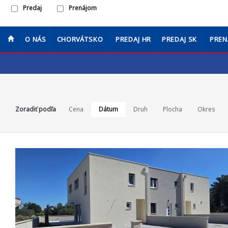
Predaj
Prenájom
O NÁS
CHORVÁTSKO
PREDAJ HR
PREDAJ SK
PREN
Zoradiť podľa
Cena
Dátum
Druh
Plocha
Okres