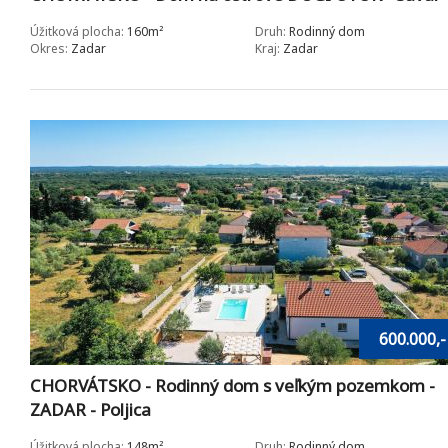
Úžitková plocha:
160m²
Druh:
Rodinný dom
Okres:
Zadar
Kraj:
Zadar
600.000,-
CHORVÁTSKO - Rodinný dom s veľkým pozemkom -
ZADAR - Poljica
Úžitková plocha:
148m²
Druh:
Rodinný dom