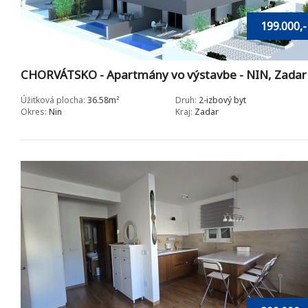
199.000,-
CHORVÁTSKO - Apartmány vo výstavbe - NIN, Zadar
Úžitková plocha:
36.58m²
Druh:
2-izbový byt
Okres:
Nin
Kraj:
Zadar