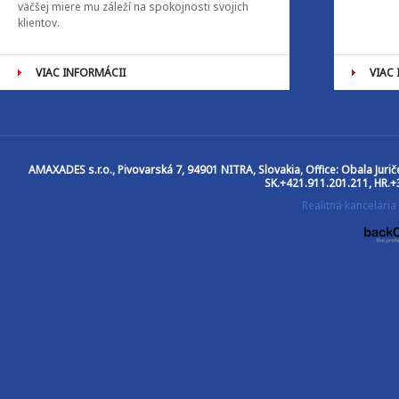
väčšej miere mu záleží na spokojnosti svojich
klientov.
VIAC INFORMÁCII
VIAC
AMAXADES s.r.o.
, Pivovarská 7, 94901 NITRA, Slovakia, Office: Obala Jur
SK.+421.911.201.211, HR.+
Realitná kancelár