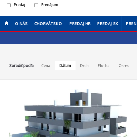
Predaj
Prenájom
O NÁS
CHORVÁTSKO
PREDAJ HR
PREDAJ SK
PREN
Zoradiť podľa
Cena
Dátum
Druh
Plocha
Okres