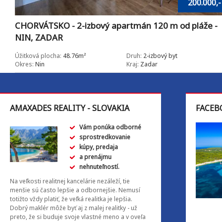
200.000,-
CHORVÁTSKO - 2-izbový apartmán 120 m od pláže -
NIN, ZADAR
Úžitková plocha:
48.76m²
Druh:
2-izbový byt
Okres:
Nin
Kraj:
Zadar
AMAXADES REALITY - SLOVAKIA
FACEB
Vám ponúka odborné
sprostredkovanie
kúpy, predaja
a prenájmu
nehnuteľností.
Na veľkosti realitnej kancelárie nezáleží, tie
menšie sú často lepšie a odbornejšie. Nemusí
totižto vždy platiť, že veľká realitka je lepšia.
Dobrý maklér môže byť aj z malej realitky - už
preto, že si buduje svoje vlastné meno a v oveľa