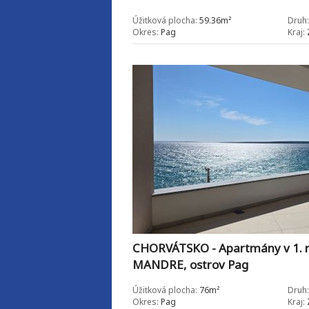
Úžitková plocha:
59.36m²
Druh:
Okres:
Pag
Kraj:
CHORVÁTSKO - Apartmány v 1. r
MANDRE, ostrov Pag
Úžitková plocha:
76m²
Druh:
Okres:
Pag
Kraj: