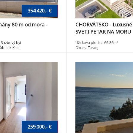
354.420,- €
ány 80 m od mora -
CHORVÁTSKO - Luxusné 
SVETI PETAR NA MORU
3-izbový byt
Úžitková plocha:
66.86m²
ibenik-Knin
Okres:
Turanj
259.000,- €