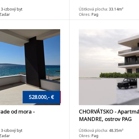
3-izbový byt
Úžitková plocha:
33.14m²
Zadar
Okres:
Pag
528.000,- €
ade od mora -
CHORVÁTSKO - Apartmán
MANDRE, ostrov PAG
3-izbový byt
Úžitková plocha:
48.35m²
Zadar
Okres:
Pag