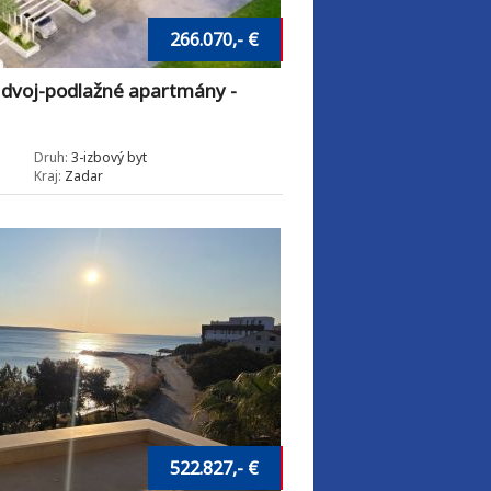
266.070,- €
dvoj-podlažné apartmány -
Druh:
3-izbový byt
Kraj:
Zadar
522.827,- €