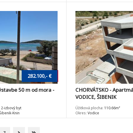
282.100,- €
stavbe 50 m od mora -
CHORVÁTSKO - Apartmány 
VODICE, ŠIBENIK
2-izbový byt
Úžitková plocha:
110.66m²
ibenik-Knin
Okres:
Vodice
7