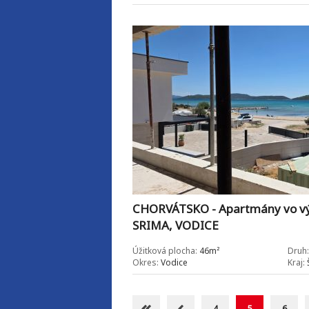
CHORVÁTSKO - Apartmány vo vý
SRIMA, VODICE
Úžitková plocha:
46m²
Druh:
Okres:
Vodice
Kraj:
Š
4
5
6