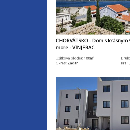
CHORVÁTSKO - Dom s krásnym v
more - VINJERAC
Úžitková plocha:
100m²
Druh:
Okres:
Zadar
Kraj: