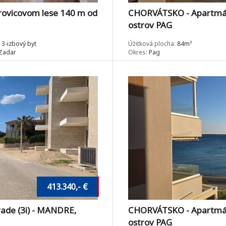
ovicovom lese 140 m od
CHORVÁTSKO - Apartmány
ostrov PAG
3-izbový byt
Úžitková plocha:
84m²
Zadar
Okres:
Pag
413.340,- €
ade (3i) - MANDRE,
CHORVÁTSKO - Apartmány
ostrov PAG