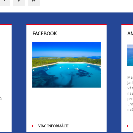
FACEBOOK
AM
Mát
Jad
Vás
ná
ľa
pro
Cho
naš
VIAC INFORMÁCII