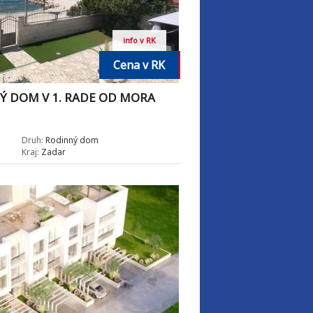
info v RK
Cena v RK
Ý DOM V 1. RADE OD MORA
Druh:
Rodinný dom
Kraj:
Zadar