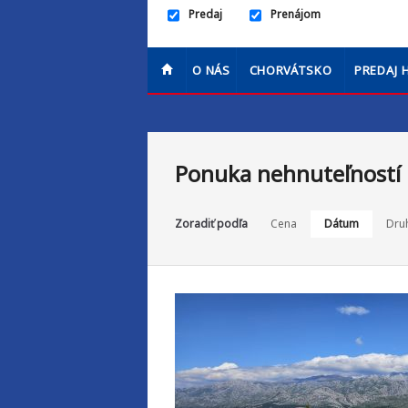
Predaj
Prenájom
O NÁS
CHORVÁTSKO
PREDAJ 
Ponuka nehnuteľností 
Zoradiť podľa
Cena
Dátum
Dru