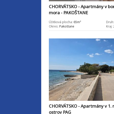
CHORVÁTSKO - Apartmány v bor
mora - PAKOŠTANE
Úžitková plocha:
65m²
Druh:
Okres:
Pakoštane
Kraj:
CHORVÁTSKO - Apartmány v 1. r
ostrov PAG