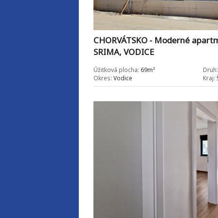
CHORVÁTSKO - Moderné apartm
SRIMA, VODICE
Úžitková plocha:
69m²
Druh:
Okres:
Vodice
Kraj:
Š