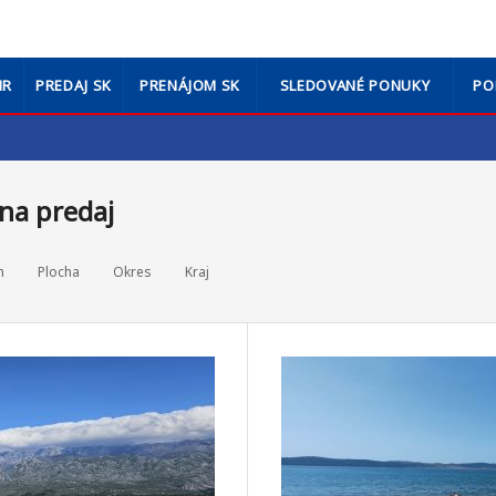
HR
PREDAJ SK
PRENÁJOM SK
SLEDOVANÉ PONUKY
PO
na predaj
h
Plocha
Okres
Kraj