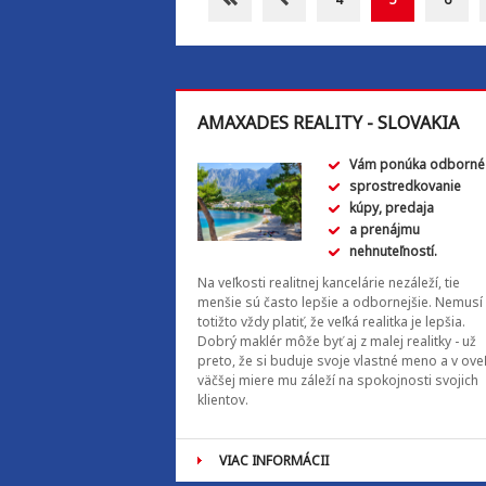
AMAXADES REALITY - SLOVAKIA
Vám ponúka odborné
sprostredkovanie
kúpy, predaja
a prenájmu
nehnuteľností.
Na veľkosti realitnej kancelárie nezáleží, tie
menšie sú často lepšie a odbornejšie. Nemusí
totižto vždy platiť, že veľká realitka je lepšia.
Dobrý maklér môže byť aj z malej realitky - už
preto, že si buduje svoje vlastné meno a v ove
väčšej miere mu záleží na spokojnosti svojich
klientov.
VIAC INFORMÁCII