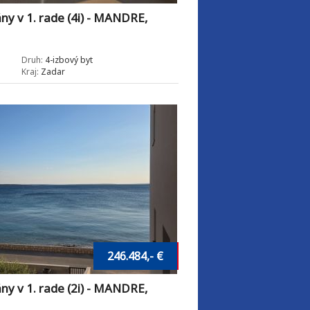
 v 1. rade (4i) - MANDRE,
Druh:
4-izbový byt
Kraj:
Zadar
246.484,- €
 v 1. rade (2i) - MANDRE,