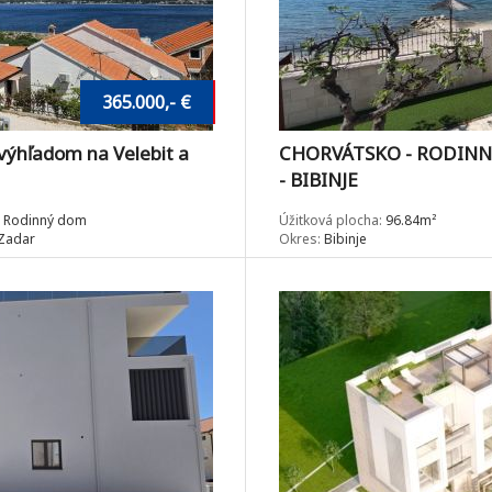
365.000,- €
ýhľadom na Velebit a
CHORVÁTSKO - RODINN
- BIBINJE
Rodinný dom
Úžitková plocha:
96.84m²
Zadar
Okres:
Bibinje